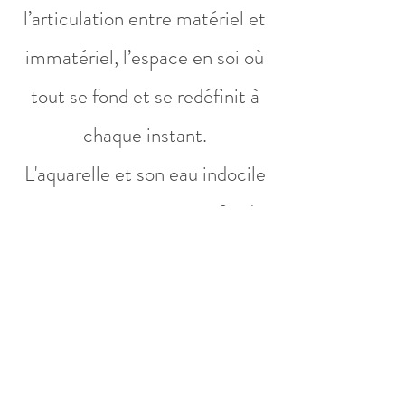
l’articulation entre matériel et
immatériel, l’espace en soi où
tout se fond et se redéfinit à
chaque instant.
L'aquarelle et son eau indocile
rencontre ma nature profonde.
Politique de cookies
Mentions légales
Politique de confidentialité
Termes et conditions